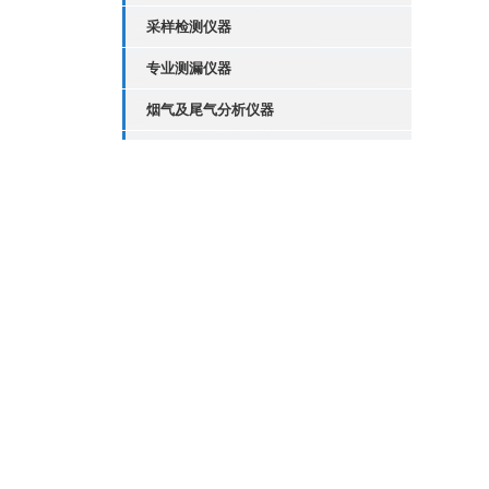
采样检测仪器
专业测漏仪器
烟气及尾气分析仪器
综合类仪器
特种设备检验工具箱
管道探测仪
管道检测仪
管道疏通系统
管道修复系统
制药行业浮游菌采样器批发
防爆恒流空气采样器